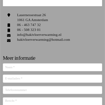
Lauernessestraat 26
1061 GA Amsterdam
06 - 463 747 32
06 - 508 323 01
info@hakivloerverwarming.nl
hakivloerverwarming@hotmail.com
Meer informatie