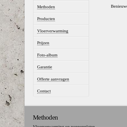
Benieuwd
Methoden
Producten
Vloerverwarming
Prijzen
Foto-album
Garantie
Offerte aanvragen
Contact
Methoden
Vloerverwarming op noppenplaten